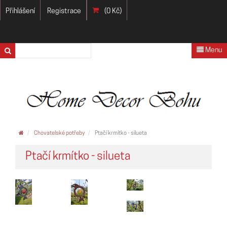
Přihlášení
Registrace
(0 Kč)
Menu
Chovatelské potřeby
Ptačí krmítko - silueta
Ptačí krmítko - silueta