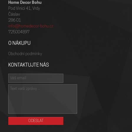
Home Decor Bohu
Pod Vinicí 41, Vrdy
Čáslav
286 01
info@homedecor-bohu.cz
725004897
O NÁKUPU
Obchodní podmínky
KONTAKTUJTE NÁS