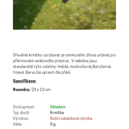
Dřevěné krmítko vyrobené ze smrkového dřeva určené pro
přikrmování venkovního ptactva. V nabídce jsou
standardně tyto odstíny: hnědá, modročerná,žlutočerná,
tmavá. Barvu lze upravit dle přání.
Specifikace:
Rozměry:
23 x 13 cm
Dostupnost:
Skladem
Typ zboží:
Krmítka
Výrobce:
Ruční zakázková výroba
Váha:
0 g