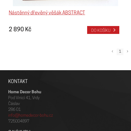
Nástěnný dřevěný věšák ABSTRACT
2 890 Kč
DO KOŠÍKU
1
KONTAKT
Home Decor Bohu
Pod Vinicí 41, Vrdy
Čáslav
286 01
info@homedecor-bohu.cz
725004897