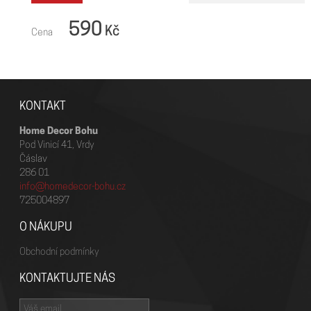
590
Kč
Cena
KONTAKT
Home Decor Bohu
Pod Vinicí 41, Vrdy
Čáslav
286 01
info@homedecor-bohu.cz
725004897
O NÁKUPU
Obchodní podmínky
KONTAKTUJTE NÁS