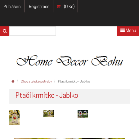
Přihlášení
Registrace
(0 Kč)
Menu
Chovatelské potřeby
Ptačí krmítko - Jablko
Ptačí krmítko - Jablko